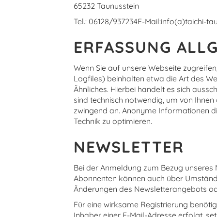
65232 Taunusstein
Tel.: 06128/937234E-Mail:info(a)taichi-ta
ERFASSUNG ALL
Wenn Sie auf unsere Webseite zugreifen
Logfiles) beinhalten etwa die Art des 
Ähnliches. Hierbei handelt es sich auss
sind technisch notwendig, um von Ihnen 
zwingend an. Anonyme Informationen dies
Technik zu optimieren.
NEWSLETTER
Bei der Anmeldung zum Bezug unseres N
Abonnenten können auch über Umstände pe
Änderungen des Newsletterangebots ode
Für eine wirksame Registrierung benötig
Inhaber einer E-Mail-Adresse erfolgt, se